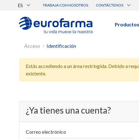
ES
TRABAJA CON NOSOTROS
CONTÁCTENOS
Atención al Cliente
Canal de Ética Eurofarma
Producto
BUSCAR PRODUCTOS
Acceso
Identificación
Búsqueda por nombre, principio acti
Estás accediendo a un área restringida. Debido a requis
Ver todos los productos
existente.
¿Ya tienes una cuenta?
Correo electrónico