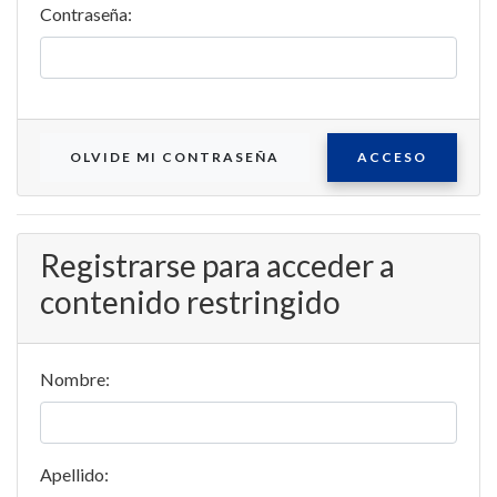
Contraseña:
OLVIDE MI CONTRASEÑA
ACCESO
Registrarse para acceder a
contenido restringido
Nombre:
Apellido: