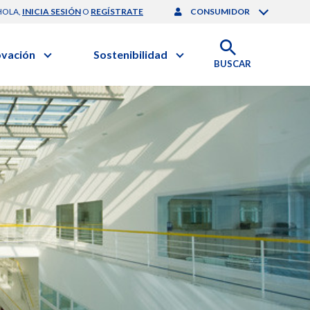
HOLA,
INICIA SESIÓN
O
REGÍSTRATE
CONSUMIDOR
ovación
Sostenibilidad
BUSCAR
artilla de Sostenibilidad
 Negocios
obierno Corporativo
ación Clínica
nforme de Sostenibilidad
gación y Desarrollo
esponsabilidad Compartida
onales de Salud | EurON Pro
alance Financiero