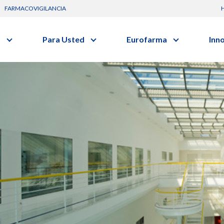
FARMACOVIGILANCIA
s
Para Usted
Eurofarma
Inn
Conozca a la empresa
C
Nuevos
Artículos
Actuación
G
vo o clase terapéutica.
Investig
Diccionario de Salud
Trabaje Con Nosotros
I
Investi
Videos
Certificaciones
R
Profesi
Comunicados
B
Premios y Reconocimientos
Programa de Visitas
Dónde Estamos
Sala de prensa