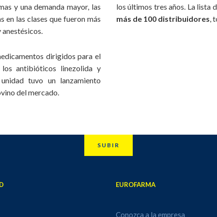
mas y una demanda mayor, las
los últimos tres años. La lista
s en las clases que fueron más
más de 100 distribuidores
, 
 anestésicos.
edicamentos dirigidos para el
los antibióticos linezolida y
a unidad tuvo un lanzamiento
bovino del mercado.
SUBIR
D
EUROFARMA
Conozca a la empresa