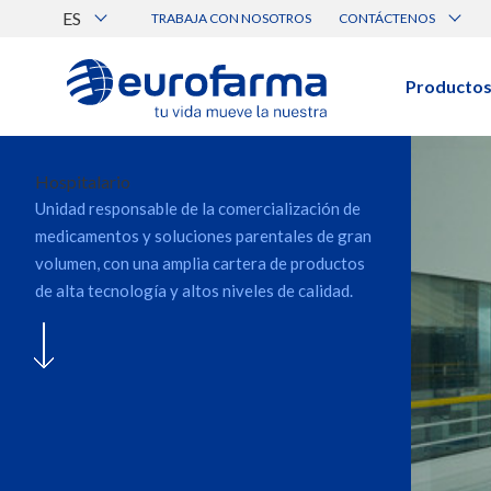
ES
TRABAJA CON NOSOTROS
CONTÁCTENOS
Atención al Cliente
Canal de Ética Eurofarma
Producto
BUSCAR PRODUCTOS
Búsqueda por nombre, principio acti
Hospitalario
Unidad responsable de la comercialización de
medicamentos y soluciones parentales de gran
Ver todos los productos
volumen, con una amplia cartera de productos
de alta tecnología y altos niveles de calidad.