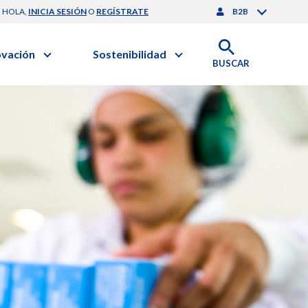
HOLA,
INICIA SESIÓN
O
REGÍSTRATE
B2B
ovación
Sostenibilidad
BUSCAR
artilla de Sostenibilidad
 Negocios
obierno Corporativo
ación Clínica
nforme de Sostenibilidad
gación y Desarrollo
esponsabilidad Compartida
onales de Salud | EurON Pro
alance Financiero