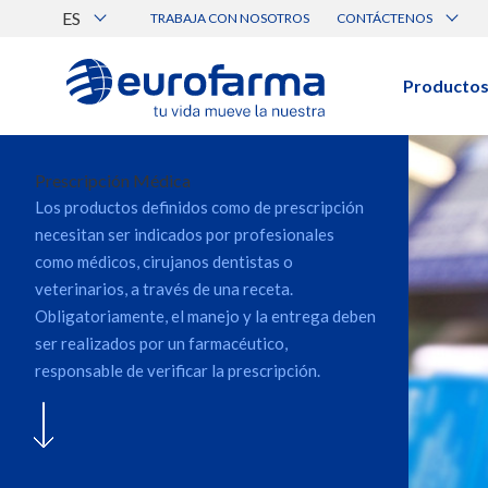
ES
TRABAJA CON NOSOTROS
CONTÁCTENOS
Atención al Cliente
Canal de Ética Eurofarma
Producto
BUSCAR PRODUCTOS
Búsqueda por nombre, principio acti
Prescripción Médica
Los productos definidos como de prescripción
necesitan ser indicados por profesionales
Ver todos los productos
como médicos, cirujanos dentistas o
veterinarios, a través de una receta.
Obligatoriamente, el manejo y la entrega deben
ser realizados por un farmacéutico,
responsable de verificar la prescripción.