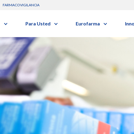
FARMACOVIGILANCIA
s
Para Usted
Eurofarma
Inn
Conozca a la empresa
C
Nuevos
Diccionario de Salud
Actuación
G
vo o clase terapéutica.
Investig
Trabaje Con Nosotros
I
Investi
Certificaciones
R
Profesi
Comunicados
B
Premios y Reconocimientos
Programa de Visitas
Dónde Estamos
Sala de prensa