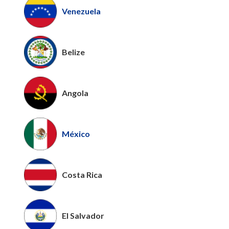
Venezuela
Belize
Angola
México
Costa Rica
El Salvador