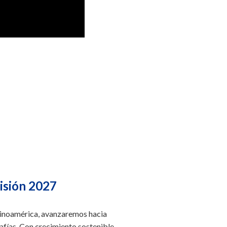
isión 2027
atinoamérica, avanzaremos hacia
fías. Con crecimiento sostenible,