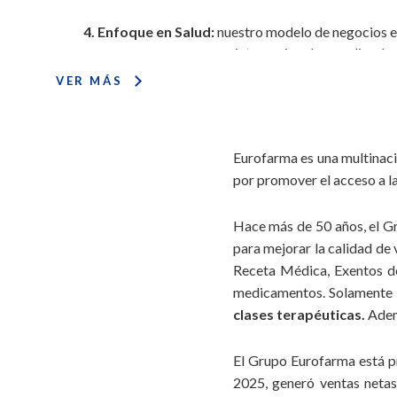
4. Enfoque en Salud:
nuestro modelo de negocios es
internacionales y coligadas
VER MÁS
5. Empreendedorismo:
para anticiparnos al futur
actividades de I+D, nuestr
Eurofarma es una multinaci
6. Ética:
en conformidad con el Código de la Compañía, 
por promover el acceso a la 
la ética y la tran
7. Igualdad (Diversidad):
celamos por un ambiente favora
Hace más de 50 años, el Gr
y
para mejorar la calidad de 
Receta Médica, Exentos de
8. Reinversión:
con la creencia de que asumir ries
medicamentos. Solamente 
crecimiento 
clases terapéuticas.
Ademá
9. Respeto:
tenemos orgullo de nuestra trayectoria, o
El Grupo Eurofarma está pr
nuestros colaboradores y con el desarrollo de l
2025, generó ventas neta