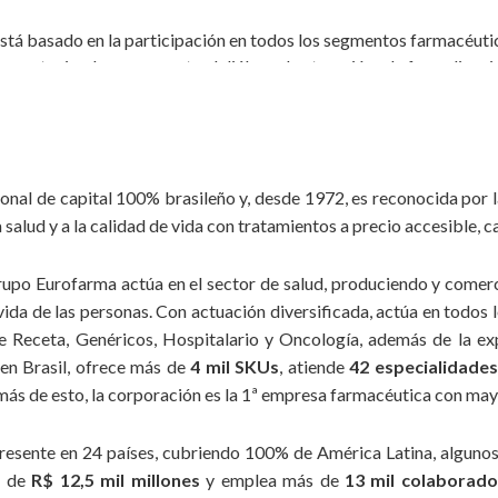
tá basado en la participación en todos los segmentos farmacéuti
, manteniendo permanente el diálogo, la atracción y la formalizaci
o, creamos nuevas y mejores formas de conducir la empresa en todas 
os liderazgos están abiertos a lo “nuevo” y mantienen el espíritu v
onal de capital 100% brasileño y, desde 1972, es reconocida por
las leyes y las reglamentaciones vigentes, el comportamiento de 
salud y a la calidad de vida con tratamientos a precio accesible, c
sparencia en todas las acciones y operaciones realizadas en la empr
ble e imparcial en el cual impera el respeto. Para ello, estableci
upo Eurofarma actúa en el sector de salud, produciendo y comerc
 la igualdad en las relaciones entre colaboradores y demás público
vida de las personas. Con actuación diversificada, actúa en todos
 Receta, Genéricos, Hospitalario y Oncología, además de la ex
gos es parte integral de la actividad empresarial dinámica y exitos
en Brasil, ofrece más de
4 mil SKUs
, atiende
42 especialidade
de la organización por medio de la reinversión de recursos en el pr
s de esto, la corporación es la 1ª empresa farmacéutica con mayo
rigen y capacidad de superación. Nuestra historia está construida 
esente en 24 países, cubriendo 100% de América Latina, algunos 
os países en los cuales actuamos, manteniendo el respeto a los pue
s de
R$ 12,5 mil millones
y emplea más de
13 mil colaborado