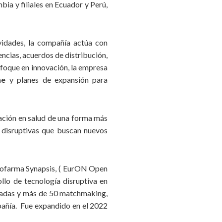
ia y filiales en Ecuador y Perú,
queza generada con colaboradores y sociedad, por medio
ales.
vidades, la compañía actúa con
ncias, acuerdos de distribución,
enfoque en innovación, la empresa
ne
y planes de expansión para
vación en salud de una forma más
 disruptivas que buscan nuevos
urofarma Synapsis, ( EurON Open
llo de tecnología disruptiva en
izadas y más de 50 matchmaking,
pañía. Fue expandido en el 2022