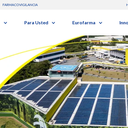
FARMACOVIGILANCIA
s
Para Usted
Eurofarma
Inn
Conozca a la empresa
C
Nuevos
Artículos
Actuación
G
vo o clase terapéutica.
Investig
Diccionario de Salud
Trabaje Con Nosotros
I
Investi
Videos
Certificaciones
R
Profesi
Comunicados
B
Premios y Reconocimientos
Programa de Visitas
Dónde Estamos
Sala de prensa