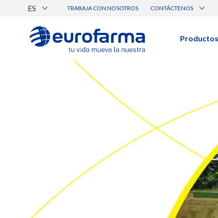
ES
TRABAJA CON NOSOTROS
CONTÁCTENOS
Atención al Cliente
Canal de Ética Eurofarma
Producto
BUSCAR PRODUCTOS
Búsqueda por nombre, principio acti
Ver todos los productos