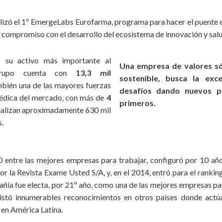
alizó el 1º EmergeLabs Eurofarma, programa para hacer el puente 
l compromiso con el desarrollo del ecosistema de innovación y salu
 su activo más importante al
Una empresa de valores só
Grupo cuenta con
13,3 mil
sostenible, busca la exc
mbién una de las mayores fuerzas
desafíos dando nuevos p
édica del mercado, con más de
4
primeros.
realizan aproximadamente 630 mil
s.
 entre las mejores empresas para trabajar, configuró por 10 año
or la Revista Exame Usted S/A, y, en el 2014, entró para el rank
añía fue electa, por 21º año, como una de las mejores empresas p
istó innumerables reconocimientos en otros países donde actúa,
 en América Latina.