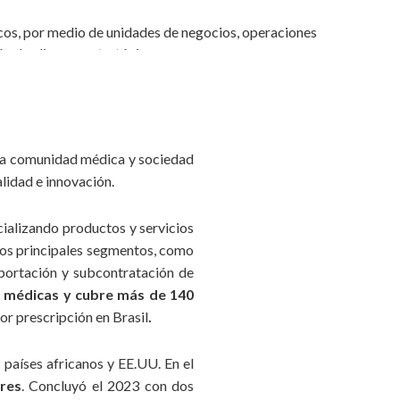
cos, por medio de unidades de negocios, operaciones
ón de alianzas estratégicas;
las áreas, más allá de la innovación inherente a las
anguardista de la compañía;
 la comunidad médica y sociedad
nuestros colaboradores está obligatoriamente basado en
alidad e innovación.
esa y en su nombre;
mos compromisos relacionados a la diversidad, la justicia
ializando productos y servicios
s;
 los principales segmentos, como
portación y subcontratación de
a, la generación de resultados positivos promueve el
s médicas y cubre más de 140
opio negocio;
r prescripción en Brasil
.
para reflejar nuestro compromiso con el crecimiento de
países africanos y EE.UU. En el
blos y culturas con los cuales nos relacionamos;
res
. Concluyó el 2023 con dos