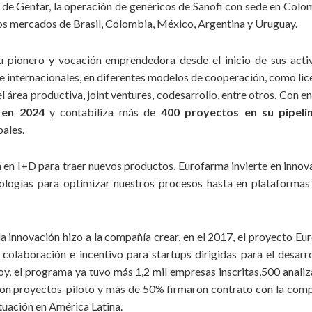
de Genfar, la operación de genéricos de Sanofi con sede en Colomb
nes para cumplimiento de nuestros objetivos y compartimos la ri
 los mercados de Brasil, Colombia, México, Argentina y Uruguay.
rogramas de meritocracia, ampliación del acceso e inversiones soci
u pionero y vocación emprendedora desde el inicio de sus acti
 internacionales, en diferentes modelos de cooperación, como lice
el área productiva, joint ventures, codesarrollo, entre otros. Con 
 en 2024
y contabiliza más de
400 proyectos en su pipeli
ales.
n en I+D para traer nuevos productos, Eurofarma invierte en inno
ologías para optimizar nuestros procesos hasta en plataformas
 innovación hizo a la compañía crear, en el 2017, el proyecto E
olaboración e incentivo para startups dirigidas para el desarro
hoy, el programa ya tuvo más 1,2 mil empresas inscritas,500 anal
aron proyectos-piloto y más de 50% firmaron contrato con la com
tuación en América Latina.