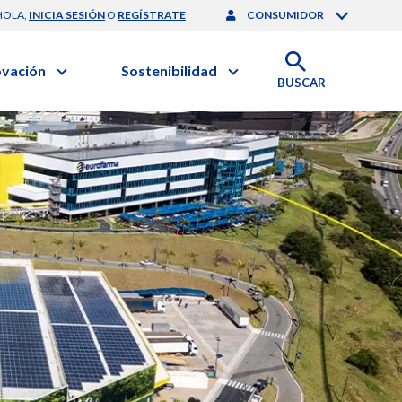
HOLA,
INICIA SESIÓN
O
REGÍSTRATE
CONSUMIDOR
ovación
Sostenibilidad
BUSCAR
artilla de Sostenibilidad
 Negocios
obierno Corporativo
ación Clínica
nforme de Sostenibilidad
gación y Desarrollo
esponsabilidad Compartida
onales de Salud | EurON Pro
alance Financiero