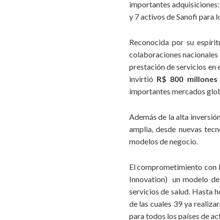
importantes adquisiciones: 
10. Resultado:
reconocemos las diferentes contribucio
y 7 activos de Sanofi para
de p
Reconocida por su espírit
colaboraciones nacionales e
prestación de servicios en 
invirtió
R$ 800 millones
importantes mercados glob
Además de la alta inversió
amplia, desde nuevas tecn
modelos de negocio.
El comprometimiento con la
Innovation) un modelo de c
servicios de salud. Hasta 
de las cuales 39 ya realiz
para todos los países de ac