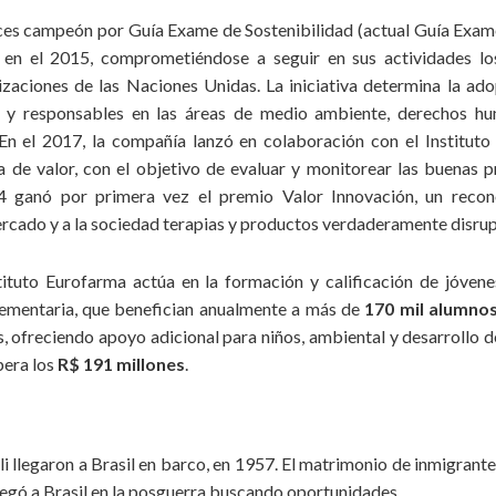
ces campeón por Guía Exame de Sostenibilidad (actual Guía Exame
n el 2015, comprometiéndose a seguir en sus actividades lo
izaciones de las Naciones Unidas. La iniciativa determina la ad
s y responsables en las áreas de medio ambiente, derechos hu
En el 2017, la compañía lanzó en colaboración con el Institut
a de valor, con el objetivo de evaluar y monitorear las buenas 
4 ganó por primera vez el premio Valor Innovación, un recono
rcado y a la sociedad terapias y productos verdaderamente disrup
stituto Eurofarma actúa en la formación y calificación de jóven
ementaria, que benefician anualmente a más de
170 mil alumno
, ofreciendo apoyo adicional para niños, ambiental y desarrollo de
pera los
R$ 191 millones
.
li llegaron a Brasil en barco, en 1957. El matrimonio de inmigrant
llegó a Brasil en la posguerra buscando oportunidades.