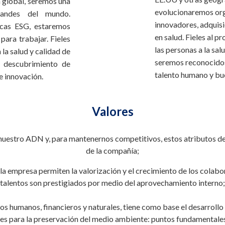
 global, seremos una
evolucionaremos org
randes del mundo.
innovadores, adquisi
icas ESG, estaremos
en salud. Fieles al 
ara trabajar. Fieles
las personas a la sal
la salud y calidad de
seremos reconocidos 
 descubrimiento de
talento humano y bu
e innovación.
Valores
 nuestro ADN y, para mantenernos competitivos, estos atributos d
de la compañía;
 empresa permiten la valorización y el crecimiento de los colabor
talentos son prestigiados por medio del aprovechamiento interno;
os humanos, financieros y naturales, tiene como base el desarrollo 
nes para la preservación del medio ambiente: puntos fundamentales