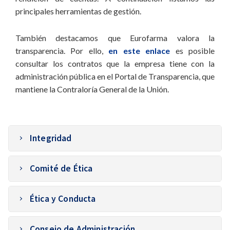
principales herramientas de gestión.
También destacamos que Eurofarma valora la
transparencia. Por ello,
en este enlace
es posible
consultar los contratos que la empresa tiene con la
administración pública en el Portal de Transparencia, que
mantiene la Contraloría General de la Unión.
Integridad
Con el objetivo de garantizar las mejores prácticas
Comité de Ética
del mercado, junto con la mejora del gobierno
corporativo, la empresa cuenta con un área dedicada
El Comité de Ética es responsable de recibir los
a la Integridad Corporativa, que abarca Compliance,
Ética y Conducta
sucesos que provienen de los distintos canales de
Gestión de Riesgo y Auditoría Interna. Se reporta de
comunicación, realizar los análisis y dar el
Código de Ética y Conducta
forma directa al Comité de Ética, vinculado
seguimiento adecuado a los hechos. Realiza reuniones
Consejo de Administración