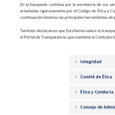
En la búsqueda continua por la excelencia de sus ser
orientadas rigurosamente por el Código de Ética y Co
continuación listamos las principales herramientas de 
También destacamos que Eurofarma valora la transpar
el Portal de Transparencia, que mantiene la Contralorí
Integridad
Con el objetivo de gar
Comité de Ética
la empresa cuenta con
Riesgo y Auditoría Int
El Comité de Ética es 
presidencia de la com
Ética y Conducta
comunicación, realizar
que confirma la gran 
Código de Ética y C
Haz
clic aquí
y consul
Consejo de Admin
El área de Integridad 
La publicación expresa
Informe Anual de Cu
acciones que se deben