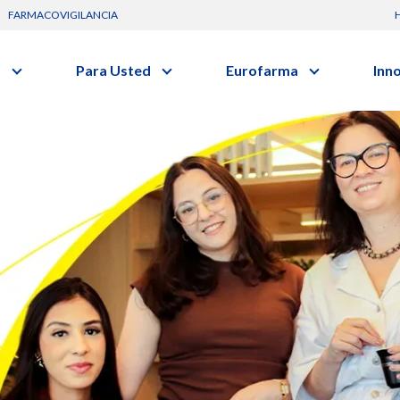
FARMACOVIGILANCIA
s
Para Usted
Eurofarma
Inn
Conozca a la empresa
C
Nuevos
Artículos
Actuación
G
vo o clase terapéutica.
Investig
Diccionario de Salud
Trabaje Con Nosotros
I
Investi
Videos
Certificaciones
R
Profesi
Comunicados
B
Premios y Reconocimientos
Programa de Visitas
Dónde Estamos
Sala de prensa