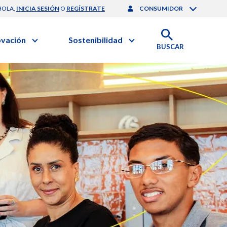
HOLA,
INICIA SESIÓN
O
REGÍSTRATE
CONSUMIDOR
ovación
Sostenibilidad
BUSCAR
artilla de Sostenibilidad
 Negocios
obierno Corporativo
ación Clínica
nforme de Sostenibilidad
gación y Desarrollo
esponsabilidad Compartida
onales de Salud | EurON Pro
alance Financiero