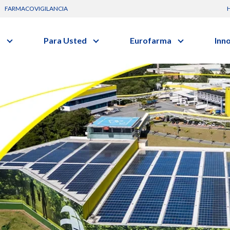
FARMACOVIGILANCIA
s
Para Usted
Eurofarma
Inn
Conozca a la empresa
C
Nuevos
Artículos
Actuación
G
vo o clase terapéutica.
Investig
Diccionario de Salud
Trabaje Con Nosotros
I
Investi
Videos
Certificaciones
R
Profesi
Comunicados
B
Premios y Reconocimientos
Programa de Visitas
Dónde Estamos
Sala de prensa