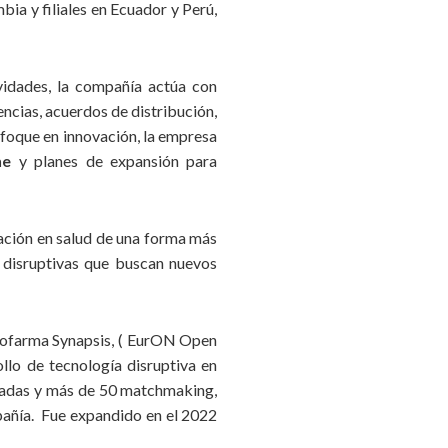
ia y filiales en Ecuador y Perú,
queza generada con colaboradores y sociedad, por medio
ales.
vidades, la compañía actúa con
ncias, acuerdos de distribución,
enfoque en innovación, la empresa
ne
y planes de expansión para
vación en salud de una forma más
 disruptivas que buscan nuevos
urofarma Synapsis, ( EurON Open
llo de tecnología disruptiva en
izadas y más de 50 matchmaking,
pañía. Fue expandido en el 2022