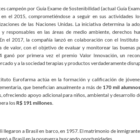
ces campeón por Guía Exame de Sostenibilidad (actual Guía Exame
n el 2015, comprometiéndose a seguir en sus actividades lo
izaciones de las Naciones Unidas. La iniciativa determina la ad
s y responsables en las áreas de medio ambiente, derechos hu
En el 2017, la compañía lanzó en colaboración con el Institut
a de valor, con el objetivo de evaluar y monitorear las buenas 
4 ganó por primera vez el premio Valor Innovación, un recono
rcado y a la sociedad terapias y productos verdaderamente disrup
stituto Eurofarma actúa en la formación y calificación de jóven
ementaria, que benefician anualmente a más de
170 mil alumno
, ofreciendo apoyo adicional para niños, ambiental y desarrollo de
pera los
R$ 191 millones
.
li llegaron a Brasil en barco, en 1957. El matrimonio de inmigrant
llegó a Brasil en la posguerra buscando oportunidades.