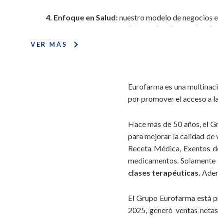
4. Enfoque en Salud:
nuestro modelo de negocios es
internacionales y coligadas
VER MÁS
5. Empreendedorismo:
para anticiparnos al futur
actividades de I+D, nuestr
Eurofarma es una multinaci
6. Ética:
en conformidad con el Código de la Compañía, 
por promover el acceso a la 
la ética y la tran
7. Igualdad (Diversidad):
celamos por un ambiente favora
Hace más de 50 años, el Gr
y
para mejorar la calidad de 
Receta Médica, Exentos de
8. Reinversión:
con la creencia de que asumir ries
medicamentos. Solamente 
crecimiento 
clases terapéuticas.
Ademá
9. Respeto:
tenemos orgullo de nuestra trayectoria, o
El Grupo Eurofarma está pr
nuestros colaboradores y con el desarrollo de l
2025, generó ventas neta