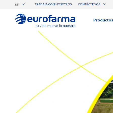
ES
TRABAJA CON NOSOTROS
CONTÁCTENOS
Atención al Cliente
Canal de Ética Eurofarma
Producto
BUSCAR PRODUCTOS
Búsqueda por nombre, principio acti
Ver todos los productos