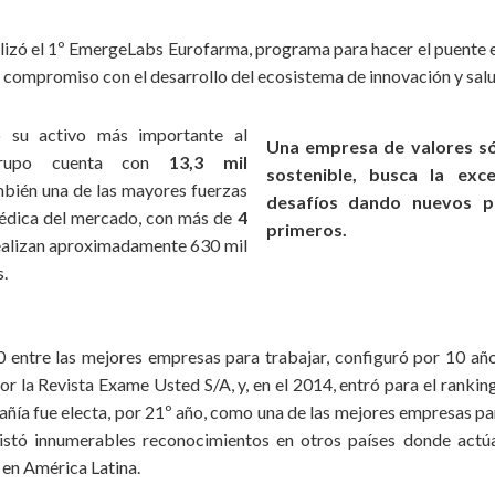
alizó el 1º EmergeLabs Eurofarma, programa para hacer el puente 
l compromiso con el desarrollo del ecosistema de innovación y salu
 su activo más importante al
Una empresa de valores só
Grupo cuenta con
13,3 mil
sostenible, busca la exc
mbién una de las mayores fuerzas
desafíos dando nuevos p
édica del mercado, con más de
4
primeros.
realizan aproximadamente 630 mil
s.
 entre las mejores empresas para trabajar, configuró por 10 año
or la Revista Exame Usted S/A, y, en el 2014, entró para el rank
añía fue electa, por 21º año, como una de las mejores empresas p
istó innumerables reconocimientos en otros países donde actúa,
 en América Latina.