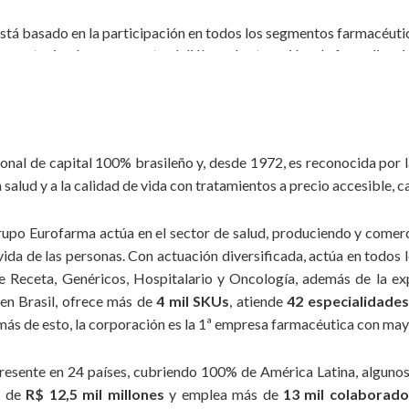
tá basado en la participación en todos los segmentos farmacéuti
, manteniendo permanente el diálogo, la atracción y la formalizaci
o, creamos nuevas y mejores formas de conducir la empresa en todas 
os liderazgos están abiertos a lo “nuevo” y mantienen el espíritu v
onal de capital 100% brasileño y, desde 1972, es reconocida por
las leyes y las reglamentaciones vigentes, el comportamiento de 
salud y a la calidad de vida con tratamientos a precio accesible, c
sparencia en todas las acciones y operaciones realizadas en la empr
ble e imparcial en el cual impera el respeto. Para ello, estableci
upo Eurofarma actúa en el sector de salud, produciendo y comerc
 la igualdad en las relaciones entre colaboradores y demás público
vida de las personas. Con actuación diversificada, actúa en todos
 Receta, Genéricos, Hospitalario y Oncología, además de la ex
gos es parte integral de la actividad empresarial dinámica y exitos
en Brasil, ofrece más de
4 mil SKUs
, atiende
42 especialidade
de la organización por medio de la reinversión de recursos en el pr
s de esto, la corporación es la 1ª empresa farmacéutica con mayo
rigen y capacidad de superación. Nuestra historia está construida 
esente en 24 países, cubriendo 100% de América Latina, algunos 
os países en los cuales actuamos, manteniendo el respeto a los pue
s de
R$ 12,5 mil millones
y emplea más de
13 mil colaborado