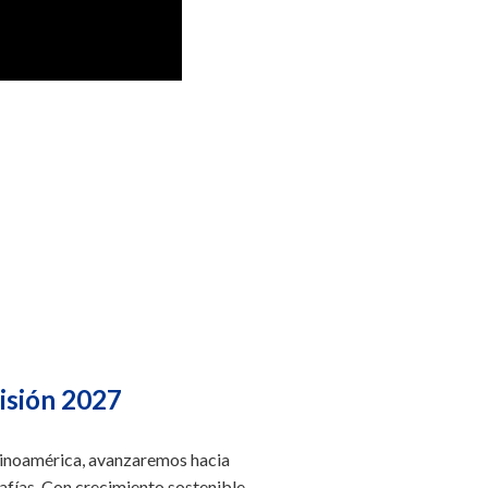
isión 2027
atinoamérica, avanzaremos hacia
fías. Con crecimiento sostenible,