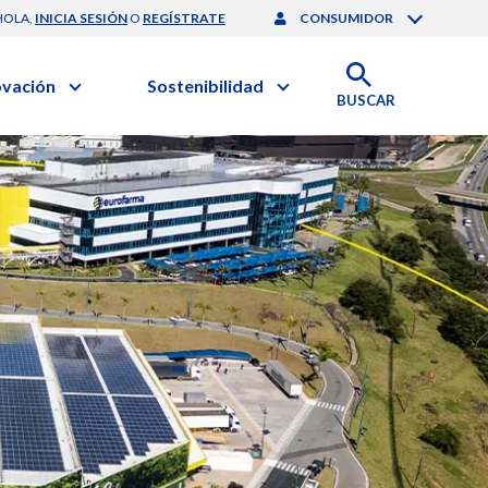
HOLA,
INICIA SESIÓN
O
REGÍSTRATE
CONSUMIDOR
ovación
Sostenibilidad
BUSCAR
artilla de Sostenibilidad
 Negocios
obierno Corporativo
ación Clínica
nforme de Sostenibilidad
gación y Desarrollo
esponsabilidad Compartida
onales de Salud | EurON Pro
alance Financiero