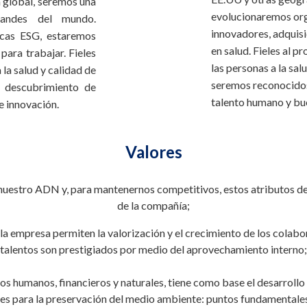
 global, seremos una
evolucionaremos org
randes del mundo.
innovadores, adquisi
icas ESG, estaremos
en salud. Fieles al 
ara trabajar. Fieles
las personas a la sal
la salud y calidad de
seremos reconocidos 
 descubrimiento de
talento humano y bu
e innovación.
Valores
 nuestro ADN y, para mantenernos competitivos, estos atributos d
de la compañía;
 empresa permiten la valorización y el crecimiento de los colabor
talentos son prestigiados por medio del aprovechamiento interno;
os humanos, financieros y naturales, tiene como base el desarrollo 
nes para la preservación del medio ambiente: puntos fundamentales