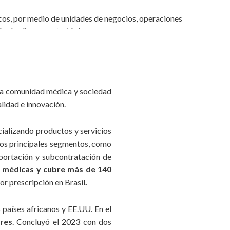
cos, por medio de unidades de negocios, operaciones
ón de alianzas estratégicas;
las áreas, más allá de la innovación inherente a las
anguardista de la compañía;
 la comunidad médica y sociedad
nuestros colaboradores está obligatoriamente basado en
alidad e innovación.
esa y en su nombre;
mos compromisos relacionados a la diversidad, la justicia
ializando productos y servicios
s;
 los principales segmentos, como
portación y subcontratación de
a, la generación de resultados positivos promueve el
s médicas y cubre más de 140
opio negocio;
r prescripción en Brasil
.
para reflejar nuestro compromiso con el crecimiento de
países africanos y EE.UU. En el
blos y culturas con los cuales nos relacionamos;
res
. Concluyó el 2023 con dos