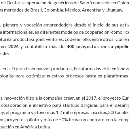
de Genfar, la operación de genéricos de Sanofi con sede en Colomb
nes para cumplimiento de nuestros objetivos y compartimos la ri
 los mercados de Brasil, Colombia, México, Argentina y Uruguay.
rogramas de meritocracia, ampliación del acceso e inversiones soci
u pionero y vocación emprendedora desde el inicio de sus acti
 internacionales, en diferentes modelos de cooperación, como lice
el área productiva, joint ventures, codesarrollo, entre otros. Con 
 en 2024
y contabiliza más de
400 proyectos en su pipeli
ales.
n en I+D para traer nuevos productos, Eurofarma invierte en inno
ologías para optimizar nuestros procesos hasta en plataformas
 innovación hizo a la compañía crear, en el 2017, el proyecto E
olaboración e incentivo para startups dirigidas para el desarro
hoy, el programa ya tuvo más 1,2 mil empresas inscritas,500 anal
aron proyectos-piloto y más de 50% firmaron contrato con la com
tuación en América Latina.