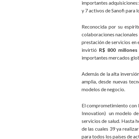
importantes adquisiciones: 
10. Resultado:
reconocemos las diferentes contribucio
y 7 activos de Sanofi para
de p
Reconocida por su espírit
colaboraciones nacionales e
prestación de servicios en 
invirtió
R$ 800 millones
importantes mercados glob
Además de la alta inversió
amplia, desde nuevas tecn
modelos de negocio.
El comprometimiento con la
Innovation) un modelo de c
servicios de salud. Hasta 
de las cuales 39 ya realiz
para todos los países de ac